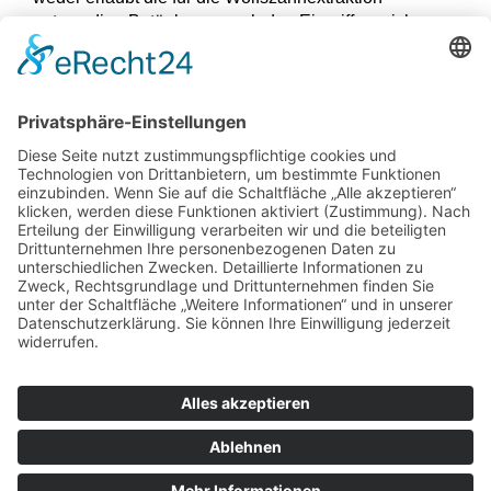
notwendige Betäubung, noch den Eingriff an sich
durchzuführen.
Bayerisches Landesamt für Gesundheit und
Lebensmittelsicherheit (LGL) K2,
Informationsmanagement, Presse- und
Öffentlichkeitsarbeit
Impressum
|
Datenschutz
|
Kontakt
|
Cookie-
Einstellungen