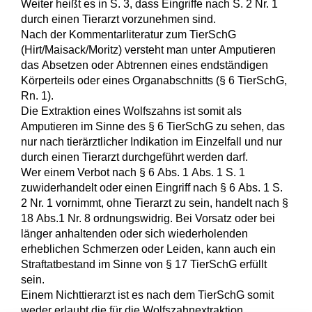
Weiter heißt es in S. 3, dass Eingriffe nach S. 2 Nr. 1
durch einen Tierarzt vorzunehmen sind.
Nach der Kommentarliteratur zum TierSchG
(Hirt/Maisack/Moritz) versteht man unter Amputieren
das Absetzen oder Abtrennen eines endständigen
Körperteils oder eines Organabschnitts (§ 6 TierSchG,
Rn. 1).
Die Extraktion eines Wolfszahns ist somit als
Amputieren im Sinne des § 6 TierSchG zu sehen, das
nur nach tierärztlicher Indikation im Einzelfall und nur
durch einen Tierarzt durchgeführt werden darf.
Wer einem Verbot nach § 6 Abs. 1 Abs. 1 S. 1
zuwiderhandelt oder einen Eingriff nach § 6 Abs. 1 S.
2 Nr. 1 vornimmt, ohne Tierarzt zu sein, handelt nach §
18 Abs.1 Nr. 8 ordnungswidrig. Bei Vorsatz oder bei
länger anhaltenden oder sich wiederholenden
erheblichen Schmerzen oder Leiden, kann auch ein
Straftatbestand im Sinne von § 17 TierSchG erfüllt
sein.
Einem Nichttierarzt ist es nach dem TierSchG somit
weder erlaubt die für die Wolfszahnextraktion